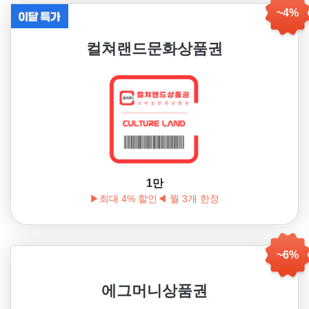
~4%
컬쳐랜드문화상품권
1만
▶최대 4% 할인◀ 월 3개 한정
~6%
에그머니상품권